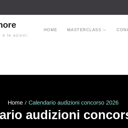
nore
HOME
MASTERCLASS
CON
e e le azioni:
Home
Calendario audizioni concorso 2026
ario audizioni concor